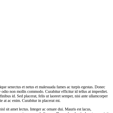
tique senectus et netus et malesuada fames ac turpis egestas. Donec
odio non mollis commodo. Curabitur efficitur id tellus at imperdiet.
inibus id. Sed placerat, felis ut laoreet semper, nisi ante ullamcorper
ie at ac enim. Curabitur in placerat mi.
sl sit amet lectus. Integer ac ornare dui. Mauris est lacus,