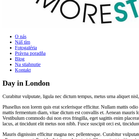
O nás
Náš tím
Fotogaléria
Právna poradňa
Blog
Na stiahnutie
Kontakt
Day in London
Curabitur vulputate, ligula nec dictum tempus, metus urna aliquet nisl, 
Phasellus non lorem quis erat scelerisque efficitur. Nullam mattis odi
mattis fermentum diam, vitae dictum est convallis et. Aenean mauris l
Vestibulum commodo dui non eros fringilla, eget sagittis enim placerat. 
lacus, at tincidunt elit metus non nibh. Fusce suscipit orci est, tincidu
Mauris dignissim efficitur magna nec pellentesque. Curabitur vulputate,